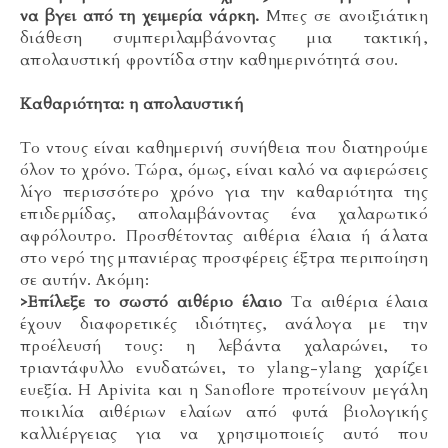
να βγει από τη χειμερία νάρκη.
Μπες σε ανοιξιάτικη
διάθεση συμπεριλαμβάνοντας μια τακτική,
απολαυστική φροντίδα στην καθημερινότητά σου.
Kαθαριότητα: η απολαυστική
Το ντους είναι καθημερινή συνήθεια που διατηρούμε
όλον το χρόνο. Τώρα, όμως, είναι καλό να αφιερώσεις
λίγο περισσότερο χρόνο για την καθαριότητα της
επιδερμίδας, απολαμβάνοντας ένα χαλαρωτικό
αφρόλουτρο. Προσθέτοντας αιθέρια έλαια ή άλατα
στο νερό της μπανιέρας προσφέρεις έξτρα περιποίηση
σε αυτήν. Ακόμη:
>Επίλεξε το σωστό αιθέριο έλαιο
Τα αιθέρια έλαια
έχουν διαφορετικές ιδιότητες, ανάλογα με την
προέλευσή τους: η λεβάντα χαλαρώνει, το
τριαντάφυλλο ενυδατώνει, το ylang-ylang χαρίζει
ευεξία. Η Apivita και η Sanoflore προτείνουν μεγάλη
ποικιλία αιθέριων ελαίων από φυτά βιολογικής
καλλιέργειας για να χρησιμοποιείς αυτό που