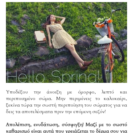
Υποδέξου την άνοιξη με όμορφο, λεπτό και
περιποιημένο σώμα. Μην περιμένεις το καλοκαίρι,
ξεκίνα τώρα την σωστή περιποίηση του σώματος για να
δεις τα αποτελέσματα πριν την επόμενη σεζόν!
Απολέπιση, ενυδάτωση, σύσφιγξη! Μαζί με το σωστό
καθαρισμό είναι αυτά που χρειάζεται το δέρμα σου για