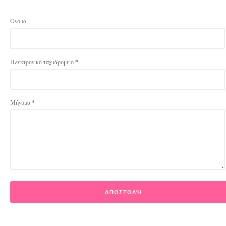
Όνομα
Ηλεκτρονικό ταχυδρομείο
*
Μήνυμα
*