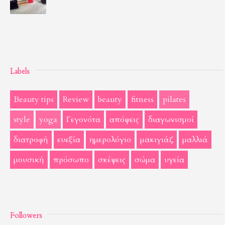
Labels
Beauty tips
Review
beauty
fitness
pilates
style
yoga
Γεγονότα
απόψεις
διαγωνισμοί
διατροφή
ευεξία
ημερολόγιο
μακιγιάζ
μαλλιά
μουσική
πρόσωπο
σκέψεις
σώμα
υγεία
Followers