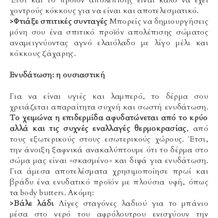
Έτσι και το προϊόν απολέπισης είναι καλό να έχει
χοντρούς κόκκους για να είναι και αποτελεσματικό.
>Φτιάξε σπιτικές συνταγές
Μπορείς να δημιουργήσεις
μόνη σου ένα σπιτικό προϊόν απολέπισης σώματος
αναμειγνύοντας αγνό ελαιόλαδο με λίγο μέλι και
κόκκους ζάχαρης.
Eνυδάτωση: η ουσιαστική
Για να είναι υγιές και λαμπερό, το δέρμα σου
χρειάζεται απαραίτητα συχνή και σωστή ενυδάτωση.
Το χειμώνα η επιδερμίδα αφυδατώνεται από το κρύο
αλλά και τις συχνές εναλλαγές θερμοκρασίας
, από
τους εξωτερικούς στους εσωτερικούς χώρους. Έτσι,
την άνοιξη ξαφνικά ανακαλύπτουμε ότι το δέρμα στο
σώμα μας είναι «σκασμένο» και διψά για ενυδάτωση.
Για άμεσα αποτελέσματα χρησιμοποίησε πρωί και
βράδυ ένα ενυδατικό προϊόν με πλούσια υφή, όπως
τα body butters. Ακόμη:
>Βάλε λάδι
Λίγες σταγόνες λαδιού για το μπάνιο
μέσα στο νερό του αφρόλουτρου ενισχύουν την