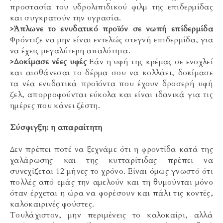
προστασία του υδρολιπιδικού φιλμ της επιδερμίδας
και συγκρατούν την υγρασία.
>Άπλωνε το ενυδατικό προϊόν σε νωπή επίδερμίδα
Φρόντιζε να μην είναι εντελώς στεγνή επιδερμίδα, για
να έχεις μεγαλύτερη απαλότητα.
>Δοκίμασε νέες υφές
Εάν η υφή της κρέμας σε ενοχλεί
και αισθάνεσαι το δέρμα σου να κολλάει, δοκίμασε
τα νέα ενυδατικά προϊόντα που έχουν δροσερή υφή
ζελ, απορροφούνται εύκολα και είναι ιδανικά για τις
ημέρες που κάνει ζέστη.
Σύσφιγξη: η απαραίτητη
Δεν πρέπει ποτέ να ξεχνάμε ότι η φροντίδα κατά της
χαλάρωσης και της κυτταρίτιδας πρέπει να
συνεχίζεται 12 μήνες το χρόνο. Είναι όμως γνωστό ότι
πολλές από εμάς την αμελούν και τη θυμούνται μόνο
όταν έρχεται η ώρα να φορέσουν και πάλι τις κοντές,
καλοκαιρινές φούστες
.
Τουλάχιστον, μην περιμένεις το καλοκαίρι, αλλά