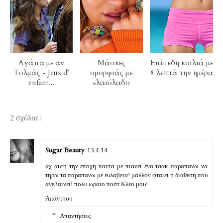
Αγάπα με αν
Μάσκες
Επίπεδη κοιλιά με
Τολμάς - Jeux d’
ομορφιάς με
8 λεπτά την ημέρα
enfant...
ελαιόλαδο
2 σχόλια :
Sugar Beauty
13.4.14
αχ αυτη την εποχη παντα με πιανει ένα τσακ παραπανω να
τηρω τα παραπανω με ευλαβεια! μαλλον φταιει η διαθεση που
ανεβαινει! πολυ ωραιο ποστ Κλεο μου!
Απάντηση
Απαντήσεις