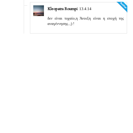
Kleopatra Roumpi
13.4.14
δεν είναι τυχαίο,η Άνοιξη είναι η εποχή της
αναγέννησης..;) !