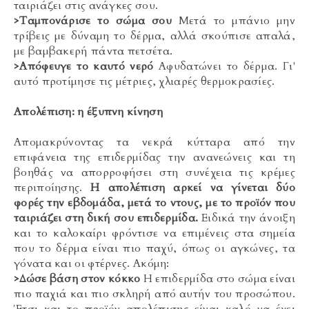
ταιριάζει στις ανάγκες σου.
>Ταμπονάρισε το σώμα σου
Μετά το μπάνιο μην
τρίβεις με δύναμη το δέρμα, αλλά σκούπισε απαλά,
με βαμβακερή πάντα πετσέτα.
>Απόφευγε το καυτό νερό
Αφυδατώνει το δέρμα. Γι'
αυτό προτίμησε τις μέτριες, χλιαρές θερμοκρασίες.
Aπολέπιση: η έξυπνη κίνηση
Απομακρύνοντας τα νεκρά κύτταρα από την
επιφάνεια της επιδερμίδας την ανανεώνεις και τη
βοηθάς να απορροφήσει στη συνέχεια τις κρέμες
περιποίησης.
Η απολέπιση αρκεί να γίνεται δύο
φορές την εβδομάδα, μετά το ντους, με το προϊόν που
ταιριάζει στη δική σου επιδερμίδα.
Ειδικά την άνοιξη
και το καλοκαίρι φρόντισε να επιμένεις στα σημεία
που το δέρμα είναι πιο παχύ, όπως οι αγκώνες, τα
γόνατα και οι φτέρνες. Ακόμη:
>Δώσε βάση στον κόκκο
Η επιδερμίδα στο σώμα είναι
πιο παχιά και πιο σκληρή από αυτήν του προσώπου.