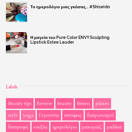
Το ημερολόγιο μιας γκέισας... #Shiseido
Η μαγεία του Pure Color ENVY Sculpting
Lipstick Estee Lauder
Labels
Beauty tips
Review
beauty
fitness
pilates
style
yoga
Γεγονότα
απόψεις
διαγωνισμοί
διατροφή
ευεξία
ημερολόγιο
μακιγιάζ
μαλλιά