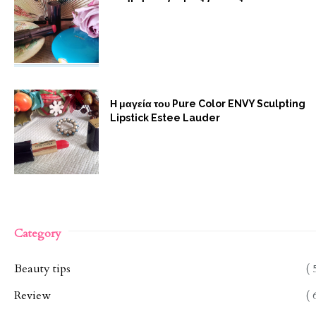
Η μαγεία του Pure Color ENVY Sculpting
Lipstick Estee Lauder
Category
Beauty tips
( 
Review
( 