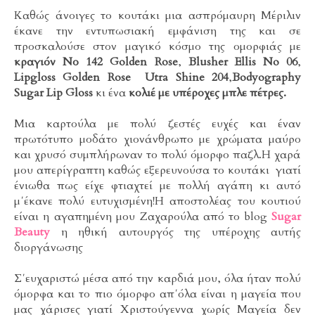
Καθώς άνοιγες το κουτάκι μια ασπρόμαυρη Μέριλιν
έκανε την εντυπωσιακή εμφάνιση της και σε
προσκαλούσε στον μαγικό κόσμο της ομορφιάς με
κραγιόν Νο 142 Golden Rose
,
Blusher Ellis No 06
,
Lipgloss Golden Rose Utra Shine 204
,
Bodyography
Sugar Lip Gloss
κι ένα
κολιέ με υπέροχες μπλε πέτρες.
Μια καρτούλα με πολύ ζεστές ευχές και έναν
πρωτότυπο μοδάτο χιονάνθρωπο με χρώματα μαύρο
και χρυσό συμπλήρωναν το πολύ όμορφο παζλ.Η χαρά
μου απερίγραπτη καθώς εξερευνούσα το κουτάκι γιατί
ένιωθα πως είχε φτιαχτεί με πολλή αγάπη κι αυτό
μ΄έκανε πολύ ευτυχισμένη!Η αποστολέας του κουτιού
είναι η αγαπημένη μου Ζαχαρούλα από το blog
Sugar
Beauty
η ηθική αυτουργός της υπέροχης αυτής
διοργάνωσης
Σ΄ευχαριστώ μέσα από την καρδιά μου, όλα ήταν πολύ
όμορφα και το πιο όμορφο απ΄όλα είναι η μαγεία που
μας χάρισες γιατί Χριστούγεννα χωρίς Μαγεία δεν