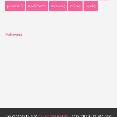
μουσική
πρόσωπο
σκέψεις
σώμα
υγεία
Followers
DESIGNED BY
ODDTHEMES
| DISTRIBUTED BY