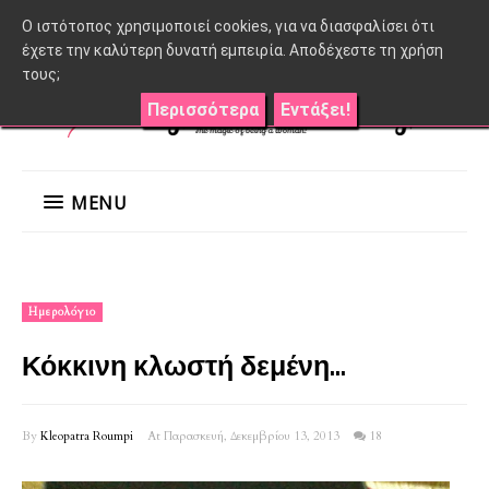
O ιστότοπος χρησιμοποιεί cookies, για να διασφαλίσει ότι
έχετε την καλύτερη δυνατή εμπειρία. Αποδέχεστε τη χρήση
τους;
Περισσότερα
Εντάξει!
MENU
Ημερολόγιο
Κόκκινη κλωστή δεμένη...
By
Kleopatra Roumpi
At Παρασκευή, Δεκεμβρίου 13, 2013
18