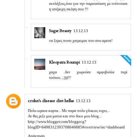
εκπλήξεις,όσο για την παρουσίαση με ενέπνευσε
η υπέροχη σκέψη σου !!!
Sugar Beauty
13.12.13
να ξερες ποσο χαιρομαι που σου αρεσε!
Kleopatra Roumpi
13.12.13
χαχα ..δεν χωρούσε αμφιβολία περί
τούτου...;)))!!!
crohn's disease diet hellas
13.12.13
Πολυ ωραια καρτα... Με παρα πολυ γλυκιες ευχες...
Αν θες ριξε μια ματια και στο δικο μου blog...
http://www.blogger.com/blogger.g?
blogID=6498312393708646885#overview/src=dashboard
Απάντηση