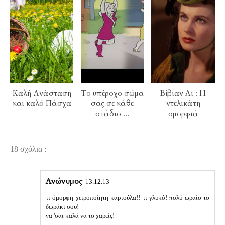
Καλή Ανάσταση
Το υπέροχο σώμα
Βίβιαν Λι : Η
και καλό Πάσχα
σας σε κάθε
ντελικάτη
στάδιο ...
ομορφιά
18 σχόλια :
Ανώνυμος
13.12.13
τι όμορφη χειροποίητη καρτούλα!! τι γλυκό! πολύ ωραίο το
δωράκι σου!
να 'σαι καλά να το χαρείς!