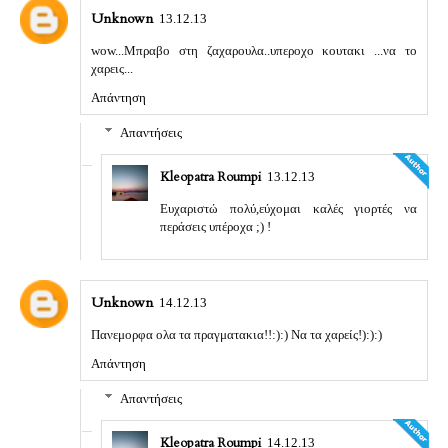
Unknown
13.12.13
wow...Μπραβο στη ζαχαρουλα..υπεροχο κουτακι ...να το
χαρεις...
Απάντηση
Απαντήσεις
Kleopatra Roumpi
13.12.13
Ευχαριστώ πολύ,εύχομαι καλές γιορτές να
περάσεις υπέροχα ;) !
Unknown
14.12.13
Πανεμορφα ολα τα πραγματακια!!:):) Να τα χαρείς!):):)
Απάντηση
Απαντήσεις
Kleopatra Roumpi
14.12.13