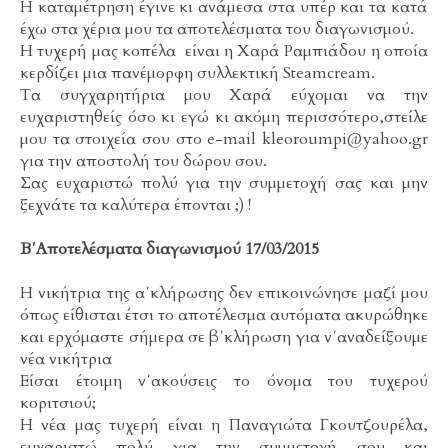
H καταμέτρηση έγινε κι ανάμεσα στα υπέρ και τα κατά
έχω στα χέρια μου τα αποτελέσματα του διαγωνισμού.
Η τυχερή μας κοπέλα είναι η Χαρά Ραμπιάδου η οποία
κερδίζει μια πανέμορφη συλλεκτική Steamcream.
Τα συγχαρητήρια μου Χαρά εύχομαι να την
ευχαριστηθείς όσο κι εγώ κι ακόμη περισσότερο,στείλε
μου τα στοιχεία σου στο e-mail kleoroumpi@yahoo.gr
για την αποστολή του δώρου σου.
Σας ευχαριστώ πολύ για την συμμετοχή σας και μην
ξεχνάτε τα καλύτερα έπονται ;) !
Β΄Αποτελέσματα διαγωνισμού 17/03/2015
Η νικήτρια της α΄κλήρωσης δεν επικοινώνησε μαζί μου
όπως είθισται έτσι το αποτέλεσμα αυτόματα ακυρώθηκε
και ερχόμαστε σήμερα σε β΄κλήρωση για ν΄αναδείξουμε
νέα νικήτρια
Είσαι έτοιμη ν΄ακούσεις το όνομα του τυχερού
κοριτσιού;
Η νέα μας τυχερή είναι η Παναγιώτα Γκουτζουρέλα,
ευχαριστώ πολύ για την συμμετοχή σου και