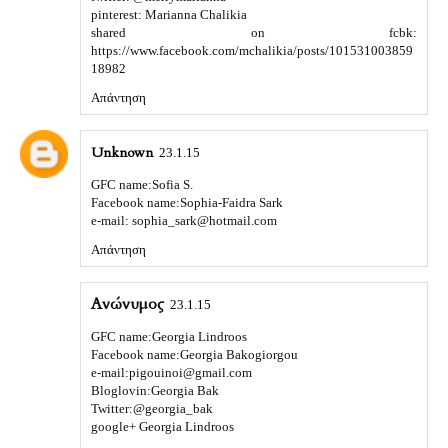
pinterest: Marianna Chalikia
shared on fcbk:
https://www.facebook.com/mchalikia/posts/101531003859
18982
Απάντηση
Unknown
23.1.15
GFC name:Sofia S.
Facebook name:Sophia-Faidra Sark
e-mail: sophia_sark@hotmail.com
Απάντηση
Ανώνυμος
23.1.15
GFC name:Georgia Lindroos
Facebook name:Georgia Bakogiorgou
e-mail:pigouinoi@gmail.com
Bloglovin:Georgia Bak
Twitter:@georgia_bak
google+ Georgia Lindroos