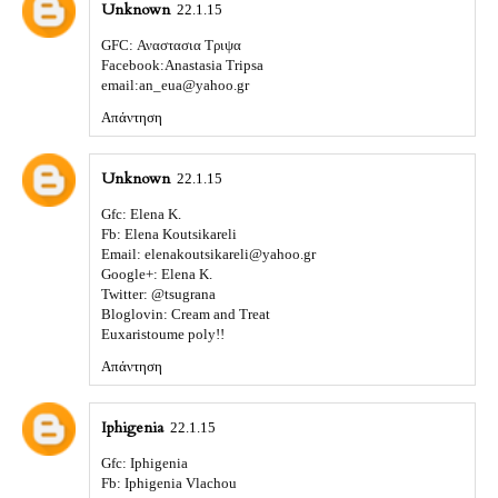
Unknown
22.1.15
GFC: Αναστασια Τριψα
Facebook:Anastasia Tripsa
email:an_eua@yahoo.gr
Απάντηση
Unknown
22.1.15
Gfc: Elena K.
Fb: Elena Koutsikareli
Email: elenakoutsikareli@yahoo.gr
Google+: Elena K.
Twitter: @tsugrana
Bloglovin: Cream and Treat
Euxaristoume poly!!
Απάντηση
Iphigenia
22.1.15
Gfc: Iphigenia
Fb: Iphigenia Vlachou