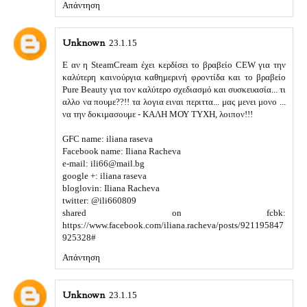
Απάντηση
Unknown
23.1.15
Ε αν η SteamCream έχει κερδίσει το βραβείο CEW για την
καλύτερη καινούργια καθημερινή φροντίδα και το βραβείο
Pure Beauty για τον καλύτερο σχεδιασμό και συσκευασία... τι
αλλο να πουμε??!! τα λογια ειναι περιττα... μας μενει μονο ...
να την δοκιμασουμε - ΚΑΛΗ ΜΟΥ ΤΥΧΗ, λοιπον!!!
GFC name: iliana raseva
Facebook name: Iliana Racheva
e-mail: ili66@mail.bg
google +: iliana raseva
bloglovin: Iliana Racheva
twitter: @ili660809
shared on fcbk:
https://www.facebook.com/iliana.racheva/posts/921195847
925328#
Απάντηση
Unknown
23.1.15