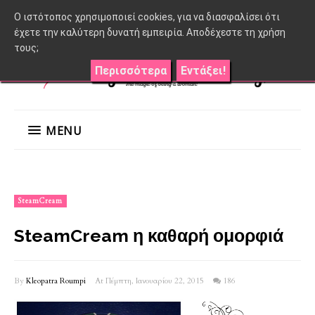
O ιστότοπος χρησιμοποιεί cookies, για να διασφαλίσει ότι
έχετε την καλύτερη δυνατή εμπειρία. Αποδέχεστε τη χρήση
τους;
Περισσότερα
Εντάξει!
MENU
SteamCream
SteamCream η καθαρή ομορφιά
By
Kleopatra Roumpi
At Πέμπτη, Ιανουαρίου 22, 2015
186