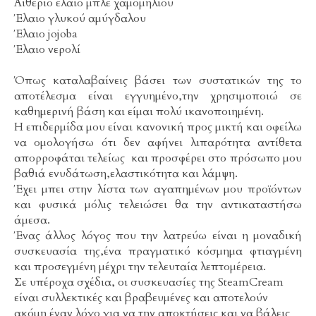
Αιθέριο έλαιο μπλε χαμομηλιού
Έλαιο γλυκού αμύγδαλου
Έλαιο jojoba
Έλαιο νερολί
Όπως καταλαβαίνεις βάσει των συστατικών της το
αποτέλεσμα είναι εγγυημένο,την χρησιμοποιώ σε
καθημερινή βάση και είμαι πολύ ικανοποιημένη.
Η επιδερμίδα μου είναι κανονική προς μικτή και οφείλω
να ομολογήσω ότι δεν αφήνει λιπαρότητα αντίθετα
απορροφάται τελείως και προσφέρει στο πρόσωπο μου
βαθιά ενυδάτωση,ελαστικότητα και λάμψη.
Έχει μπει στην λίστα των αγαπημένων μου προϊόντων
και φυσικά μόλις τελειώσει θα την αντικαταστήσω
άμεσα.
Ένας άλλος λόγος που την λατρεύω είναι η μοναδική
συσκευασία της,ένα πραγματικό κόσμημα φτιαγμένη
και προσεγμένη μέχρι την τελευταία λεπτομέρεια.
Σε υπέροχα σχέδια, οι συσκευασίες της SteamCream
είναι συλλεκτικές και βραβευμένες και αποτελούν
ακόμη έναν λόγο για να την αποκτήσεις και να βάλεις