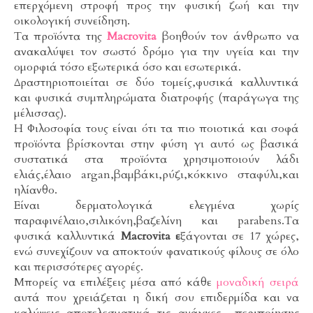
επερχόμενη στροφή προς την φυσική ζωή και την
οικολογική συνείδηση.
Τα προϊόντα της
Macrovita
βοηθούν τον άνθρωπο να
ανακαλύψει τον σωστό δρόμο για την υγεία και την
ομορφιά τόσο εξωτερικά όσο και εσωτερικά.
Δραστηριοποιείται σε δύο τομείς,φυσικά καλλυντικά
και φυσικά συμπληρώματα διατροφής (παράγωγα της
μέλισσας).
Η Φιλοσοφία τους είναι ότι τα πιο ποιοτικά και σοφά
προϊόντα βρίσκονται στην φύση γι αυτό ως βασικά
συστατικά στα προϊόντα χρησιμοποιούν λάδι
ελιάς,έλαιο argan,βαμβάκι,ρύζι,κόκκινο σταφύλι,και
ηλίανθο.
Είναι δερματολογικά ελεγμένα χωρίς
παραφινέλαιο,σιλικόνη,βαζελίνη και parabens.Τα
φυσικά καλλυντικά
Macrovita
ε
ξάγονται σε 17 χώρες,
ενώ συνεχίζουν να αποκτούν φανατικούς φίλους σε όλο
και περισσότερες αγορές.
Μπορείς να επιλέξεις μέσα από κάθε
μοναδική σειρά
αυτά που χρειάζεται η δική σου επιδερμίδα και να