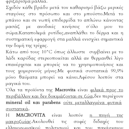
φριζάρισμα μαλλιά.
Σχεδόν κάθε βράδυ μετά τον καθαρισμό βάζω μερικές
σταγόνες στο πρόσωπο και στο μπούστο.Μετά το
μπάνιο και σε νωπή επιδερμίδα το απλώνω κάνοντας
μασάζ με ανοδικές κινήσεις σ΄όλο μου το
σώμα.Καταπολεμά ρυτίδες,αναπλάθει το δέρμα και η
συστηματική εφαρμογή στα μαλλιά ενισχύει σημαντικά
την δομή της τρίχας.
Κάτω από τους 10°C όπως άλλωστε συμβαίνει με το
λάδι καρύδας στερεοποιείται αλλά αν θερμανθεί λίγο
επανέρχεται και μπορείς να το χρησιμοποιήσεις και
τους χειμερινούς μήνες.Με φυσικά συστατικά 99,9%
μόνο θαύματα μπορεί να κάνει.Αφέσου λοιπόν στα
μαγικά του.
Όλα τα προϊόντα της
Macrovita
είναι
φιλικά προς το
περιβάλλον και δεν δοκιμάζονται σε ζώα
,δεν περιέχουν
mineral oil και parabens
ούτε μεταλλαγμένα φυτικά
συστατικά
.
Η
MACROVITA
είναι λοιπόν
η πηγή της
μακροζωίας
.Ακολουθεί τις σοφές διδαχές του
ελληνορωμαϊκού πολιτισμού και του πανάρχαιου