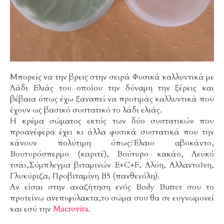
Μπορείς να την βρεις στην σειρά Φυσικά καλλυντικά με
Λάδι Ελιάς του οποίου την δύναμη την ξέρεις και
βέβαια όπως έχω ξαναπεί να προτιμάς καλλυντικά που
έχουν ως βασικό συστατικό το λάδι ελιάς.
H κρέμα σώματος εκτός των δύο συστατικών που
προανέφερα έχει κι άλλα φυσικά συστατικά που την
κάνουν πολύτιμη όπως:Έλαιο αβοκάντο,
Βουτυρόσπερμο (καριτέ), Βούτυρο κακάο, Λευκό
τσάι,Σύμπλεγμα βιταμινών E+C+F, Αλόη, Αλλαντοΐνη,
Γλυκύριζα, Προβιταμίνη B5 (πανθενόλη).
Αν είσαι στην αναζήτηση ενός Body Butter σου το
προτείνω ανεπιφύλακτα,το σώμα σου θα σε ευγνωμονεί
και εσύ την
Macrovita
.