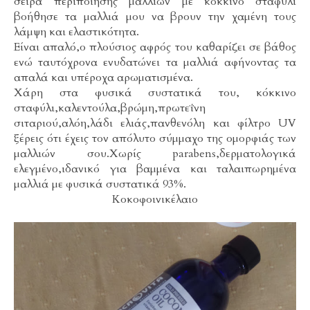
σειρά περιποίησης μαλλιών με κόκκινο σταφύλι
βοήθησε τα μαλλιά μου να βρουν την χαμένη τους
λάμψη και ελαστικότητα.
Είναι απαλό,ο πλούσιος αφρός του καθαρίζει σε βάθος
ενώ ταυτόχρονα ενυδατώνει τα μαλλιά αφήνοντας τα
απαλά και υπέροχα αρωματισμένα.
Χάρη στα φυσικά συστατικά του, κόκκινο
σταφύλι,καλεντούλα,βρώμη,πρωτεΐνη
σιταριού,αλόη,λάδι ελιάς,πανθενόλη και φίλτρο UV
ξέρεις ότι έχεις τον απόλυτο σύμμαχο της ομορφιάς των
μαλλιών σου.Χωρίς parabens,δερματολογικά
ελεγμένο,ιδανικό για βαμμένα και ταλαιπωρημένα
μαλλιά με φυσικά συστατικά 93%.
Κοκοφοινικέλαιο