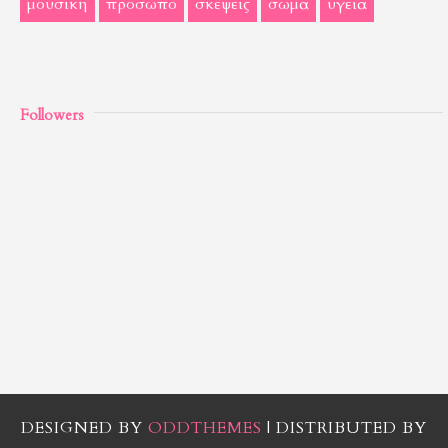
μουσική
πρόσωπο
σκέψεις
σώμα
υγεία
Followers
DESIGNED BY
ODDTHEMES
| DISTRIBUTED BY