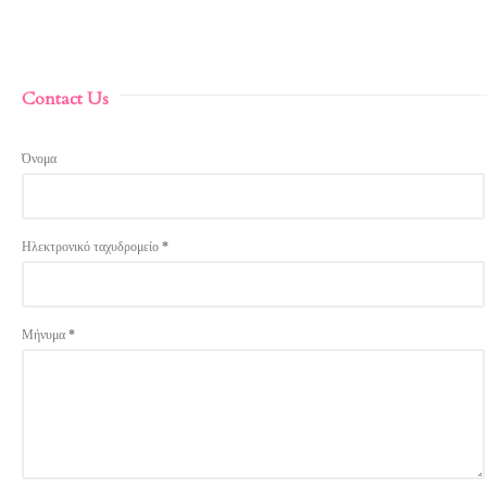
Contact Us
Όνομα
Ηλεκτρονικό ταχυδρομείο
*
Μήνυμα
*