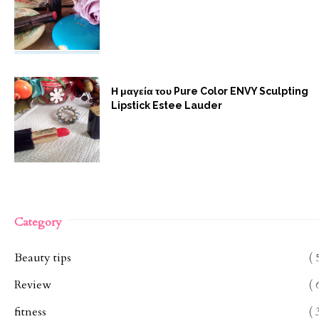
Η μαγεία του Pure Color ENVY Sculpting
Lipstick Estee Lauder
Category
Beauty tips
( 
Review
( 
fitness
( 