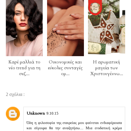
Καρέ μαλλιά το
Οικονομικές και
Η αρωματική
νέο trend για τη
εύκολες συνταγές
μαγεία των
σεζ...
ομ...
Χριστουγέννω...
2 σχόλια :
Unknown
9.10.15
Όλη η φιλοσοφία της εταιρείας μου φαίνεται ενδιαφέρουσα
και σίγουρα θα την αναζητήσω.... Μια ενυδατική κρέμα