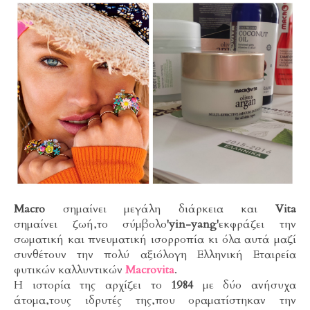
Macro
σημαίνει μεγάλη διάρκεια και
Vita
σημαίνει
ζωή,το σύμβολο
'yin-yang'
εκφράζει την
σωματική και πνευματική ισορροπία κι όλα αυτά μαζί
συνθέτουν την πολύ αξιόλογη Ελληνική Εταιρεία
φυτικών καλλυντικών
Macrovita
.
Η ιστορία της αρχίζει το
1984
με δύο ανήσυχα
άτομα,τους ιδρυτές της,που οραματίστηκαν την