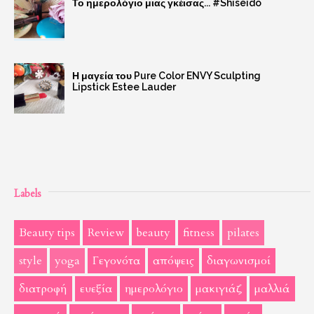
Το ημερολόγιο μιας γκέισας... #Shiseido
Η μαγεία του Pure Color ENVY Sculpting
Lipstick Estee Lauder
Labels
Beauty tips
Review
beauty
fitness
pilates
style
yoga
Γεγονότα
απόψεις
διαγωνισμοί
διατροφή
ευεξία
ημερολόγιο
μακιγιάζ
μαλλιά