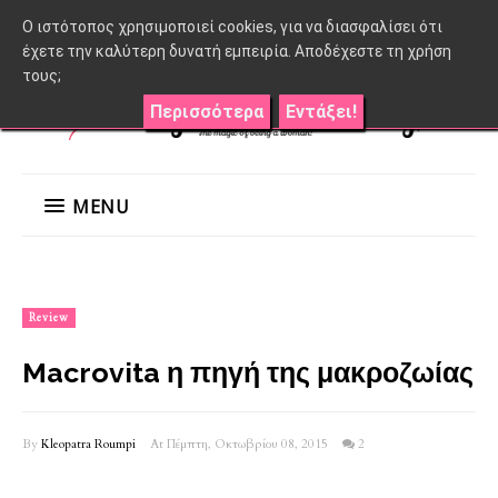
O ιστότοπος χρησιμοποιεί cookies, για να διασφαλίσει ότι
έχετε την καλύτερη δυνατή εμπειρία. Αποδέχεστε τη χρήση
τους;
Περισσότερα
Εντάξει!
MENU
Review
Macrovita η πηγή της μακροζωίας
By
Kleopatra Roumpi
At Πέμπτη, Οκτωβρίου 08, 2015
2