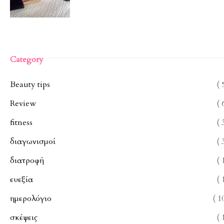
Category
Beauty tips
( 
Review
( 
fitness
( 
διαγωνισμοί
( 
διατροφή
( 
ευεξία
( 
ημερολόγιο
( 1
σκέψεις
( 