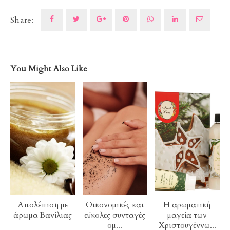
Share:
You Might Also Like
Απολέπιση με
Οικονομικές και
Η αρωματική
άρωμα Βανίλιας
εύκολες συνταγές
μαγεία των
ομ...
Χριστουγέννω...