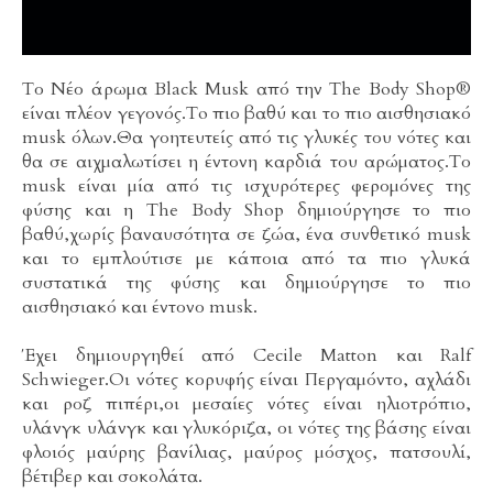
Tο Νέο άρωμα Black Musk από την The Body Shop®
είναι πλέον γεγονός.To πιο βαθύ και το πιο αισθησιακό
musk όλων.Θα γοητευτείς από τις γλυκές του νότες και
θα σε αιχμαλωτίσει η έντονη καρδιά του αρώματος.Το
musk είναι μία από τις ισχυρότερες φερομόνες της
φύσης και η The Body Shop δημιούργησε το πιο
βαθύ,χωρίς βαναυσότητα σε ζώα, ένα συνθετικό musk
και το εμπλούτισε με κάποια από τα πιο γλυκά
συστατικά της φύσης και δημιούργησε το πιο
αισθησιακό και έντονο musk.
Έχει δημιουργηθεί από Cecile Matton και Ralf
Schwieger.Οι νότες κορυφής είναι Περγαμόντο, αχλάδι
και ροζ πιπέρι,οι μεσαίες νότες είναι ηλιοτρόπιο,
υλάνγκ υλάνγκ και γλυκόριζα, οι νότες της βάσης είναι
φλοιός μαύρης βανίλιας, μαύρος μόσχος, πατσουλί,
βέτιβερ και σοκολάτα.