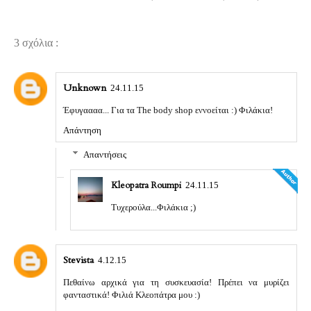
3 σχόλια :
Unknown
24.11.15
Έφυγαααα... Για τα The body shop εννοείται :) Φιλάκια!
Απάντηση
Απαντήσεις
Kleopatra Roumpi
24.11.15
Τυχερούλα...Φιλάκια ;)
Stevista
4.12.15
Πεθαίνω αρχικά για τη συσκευασία! Πρέπει να μυρίζει
φανταστικά! Φιλιά Κλεοπάτρα μου :)