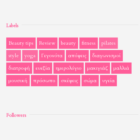
Labels
Beauty tips
Review
beauty
fitness
pilates
style
yoga
Γεγονότα
απόψεις
διαγωνισμοί
διατροφή
ευεξία
ημερολόγιο
μακιγιάζ
μαλλιά
μουσική
πρόσωπο
σκέψεις
σώμα
υγεία
Followers