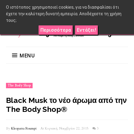
O ιστότοπος χρησιμοποιεί cookies, για να διασφαλίσει ότι
έχετε την καλύτερη δυνατή εμπειρία. Αποδέχεστε τη χρήση
τους;
Περισσότερα
Εντάξει!
MENU
The Body Shop
Black Musk το νέο άρωμα από την
The Body Shop®
By
Kleopatra Roumpi
At Κυριακή, Νοεμβρίου 22, 2015
3