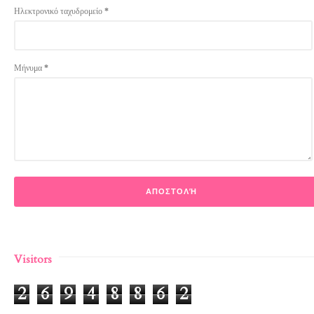
Ηλεκτρονικό ταχυδρομείο
*
Μήνυμα
*
Visitors
2
6
9
4
8
8
6
2