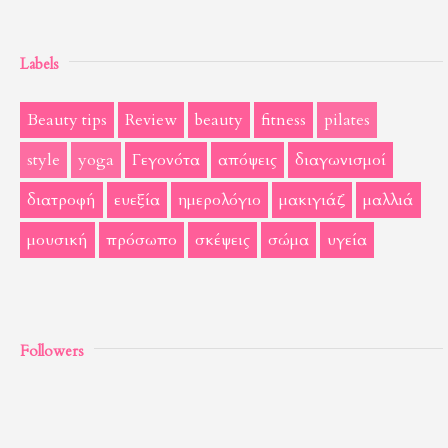
Labels
Beauty tips
Review
beauty
fitness
pilates
style
yoga
Γεγονότα
απόψεις
διαγωνισμοί
διατροφή
ευεξία
ημερολόγιο
μακιγιάζ
μαλλιά
μουσική
πρόσωπο
σκέψεις
σώμα
υγεία
Followers