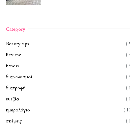
Category
Beauty tips
( 
Review
( 
fitness
( 
διαγωνισμοί
( 
διατροφή
( 
ευεξία
( 
ημερολόγιο
( 1
σκέψεις
( 