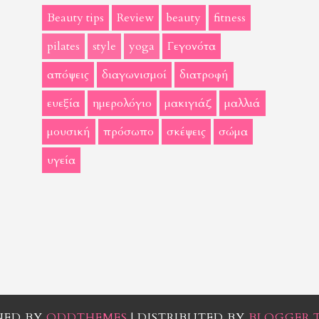
Beauty tips
Review
beauty
fitness
pilates
style
yoga
Γεγονότα
απόψεις
διαγωνισμοί
διατροφή
ευεξία
ημερολόγιο
μακιγιάζ
μαλλιά
μουσική
πρόσωπο
σκέψεις
σώμα
υγεία
NED BY
ODDTHEMES
| DISTRIBUTED BY
BLOGGER 