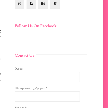
Follow Us On Facebook
ς
ν
.
Contact Us
ς
Όνομα
α
ς
Ηλεκτρονικό ταχυδρομείο
*
Μήνυμα
*