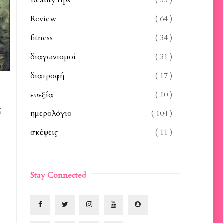
Beauty tips
( 53 )
Review
( 64 )
fitness
( 34 )
διαγωνισμοί
( 31 )
διατροφή
( 17 )
ευεξία
( 10 )
ύ
ημερολόγιο
( 104 )
σκέψεις
( 11 )
Stay Connected