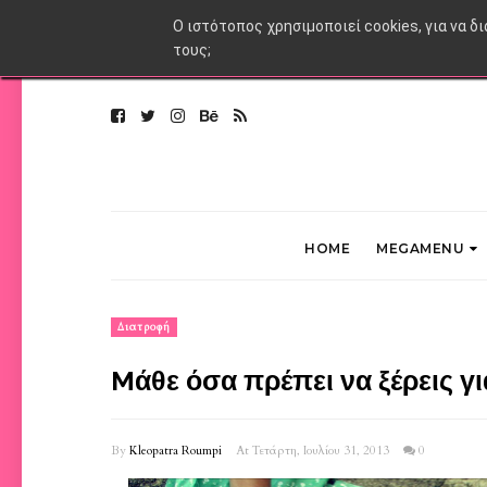
O ιστότοπος χρησιμοποιεί cookies, για να δ
τους;
HOME
MEGAMENU
Διατροφή
Mάθε όσα πρέπει να ξέρεις γι
By
Kleopatra Roumpi
At Τετάρτη, Ιουλίου 31, 2013
0