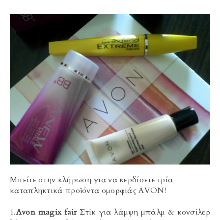
Μπείτε στην κλήρωση για να κερδίσετε τρία
καταπληκτικά προϊόντα ομορφιάς AVON!
1.
Αvon magix fair
Στίκ για λάμψη μπάλμ & κονσίλερ