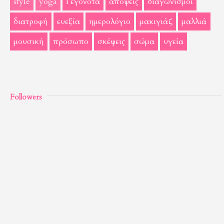
style
yoga
Γεγονότα
απόψεις
διαγωνισμοί
διατροφή
ευεξία
ημερολόγιο
μακιγιάζ
μαλλιά
μουσική
πρόσωπο
σκέψεις
σώμα
υγεία
Followers