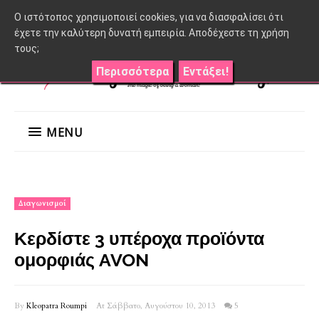
O ιστότοπος χρησιμοποιεί cookies, για να διασφαλίσει ότι
έχετε την καλύτερη δυνατή εμπειρία. Αποδέχεστε τη χρήση
τους;
Περισσότερα
Εντάξει!
MENU
Διαγωνισμοί
Κερδίστε 3 υπέροχα προϊόντα
ομορφιάς AVON
By
Kleopatra Roumpi
At Σάββατο, Αυγούστου 10, 2013
5