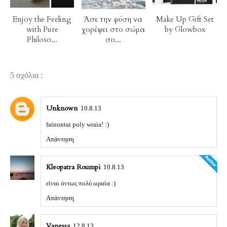
Enjoy the Feeling
Άσε την φύση να
Make Up Gift Set
with Pure
χορέψει στο σώμα
by Glowbox
Philoso...
σο...
5 σχόλια :
Unknown
10.8.13
fainontai poly wraia! :)
Απάντηση
Kleopatra Roumpi
10.8.13
είναι όντως πολύ ωραία :)
Απάντηση
Vanessa
12.8.13