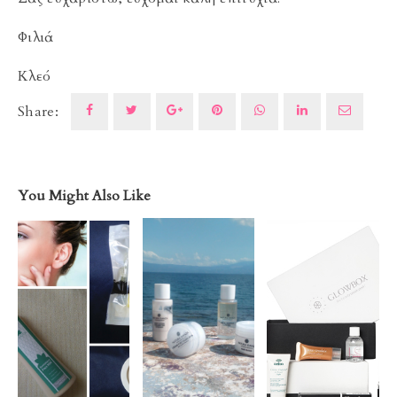
Φιλιά
Κλεό
Share:
You Might Also Like