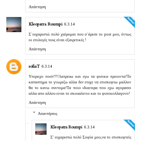
Απάντηση
Kleopatra Roumpi
6.3.14
Σ΄ευχαριστώ πολύ χαίρομαι που σ΄άρεσε το post μου, όντως
οι επιλογές τους είναι εξαιρετικές !
Απάντηση
sofiaT
6.3.14
Υπεροχο ποστ!!!!Λατρευω και εγω τα φυτικα προιοντα!Το
καταστημα το γνωριζω αλλα δεν ετυχε να επισκεφτω μαλλον
θα το κανω συντομα!Τα ποιο ιδιαιτερα που εχω αγορασει
αλλα απο αλλου ειναι το σκουαλενιο και το φυτοκολλαγονο!
Απάντηση
Απαντήσεις
Kleopatra Roumpi
6.3.14
Σ' ευχαριστώ πολύ Σοφία μου,να το επισκεφτείς