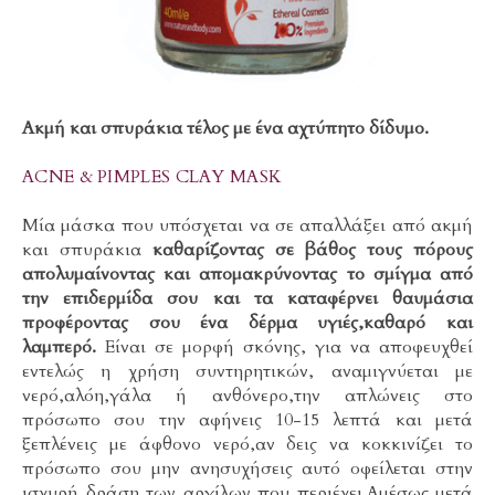
Ακμή και σπυράκια τέλος με ένα αχτύπητο δίδυμο.
ACNE & PIMPLES CLAY MASK
Μία μάσκα που υπόσχεται να σε απαλλάξει από ακμή
και σπυράκια
καθαρίζοντας σε βάθος τους πόρους
απολυμαίνοντας και απομακρύνοντας το σμίγμα από
την επιδερμίδα σου και τα καταφέρνει θαυμάσια
προφέροντας σου ένα δέρμα υγιές,καθαρό και
λαμπερό.
Είναι σε μορφή σκόνης, για να αποφευχθεί
εντελώς η χρήση συντηρητικών, αναμιγνύεται με
νερό,αλόη,γάλα ή ανθόνερο,την απλώνεις στο
πρόσωπο σου την αφήνεις 10-15 λεπτά και μετά
ξεπλένεις με άφθονο νερό,αν δεις να κοκκινίζει το
πρόσωπο σου μην ανησυχήσεις αυτό οφείλεται στην
ισχυρή δράση των αργίλων που περιέχει.Αμέσως μετά