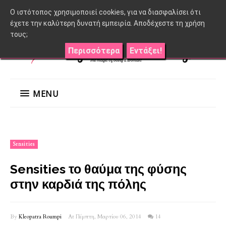
O ιστότοπος χρησιμοποιεί cookies, για να διασφαλίσει ότι
έχετε την καλύτερη δυνατή εμπειρία. Αποδέχεστε τη χρήση
τους;
Περισσότερα
Εντάξει!
MENU
Sensities
Sensities το θαύμα της φύσης
στην καρδιά της πόλης
By
Kleopatra Roumpi
At Πέμπτη, Μαρτίου 06, 2014
14