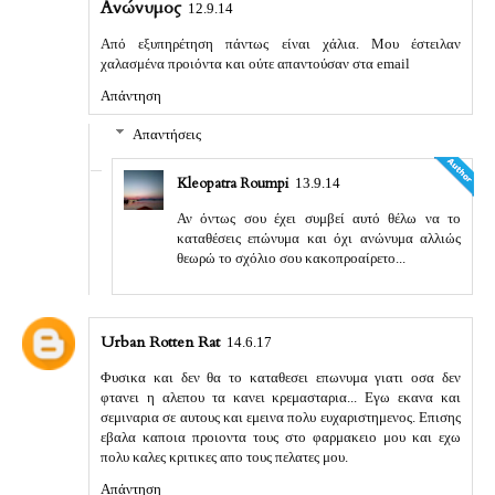
Ανώνυμος
12.9.14
Από εξυπηρέτηση πάντως είναι χάλια. Μου έστειλαν
χαλασμένα προιόντα και ούτε απαντούσαν στα email
Απάντηση
Απαντήσεις
Kleopatra Roumpi
13.9.14
Αν όντως σου έχει συμβεί αυτό θέλω να το
καταθέσεις επώνυμα και όχι ανώνυμα αλλιώς
θεωρώ το σχόλιο σου κακοπροαίρετο...
Urban Rotten Rat
14.6.17
Φυσικα και δεν θα το καταθεσει επωνυμα γιατι οσα δεν
φτανει η αλεπου τα κανει κρεμασταρια... Εγω εκανα και
σεμιναρια σε αυτους και εμεινα πολυ ευχαριστημενος. Επισης
εβαλα καποια προιοντα τους στο φαρμακειο μου και εχω
πολυ καλες κριτικες απο τους πελατες μου.
Απάντηση