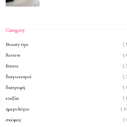
Category
Beauty tips
( 
Review
( 
fitness
( 
διαγωνισμοί
( 
διατροφή
( 
ευεξία
( 
ημερολόγιο
( 1
σκέψεις
( 