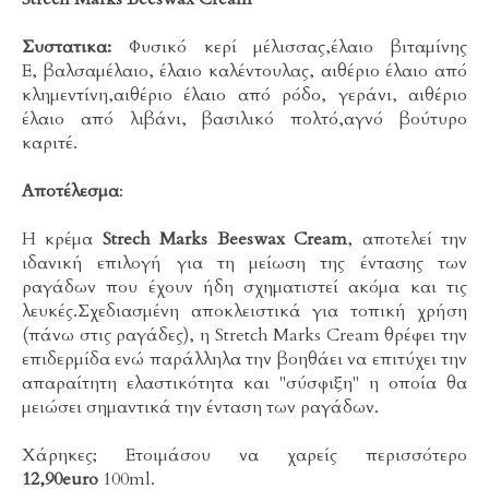
Συστατικα:
Φυσικό κερί μέλισσας,έλαιο βιταμίνης
Ε, βαλσαμέλαιο, έλαιο καλέντουλας, αιθέριο έλαιο από
κλημεντίνη,αιθέριο έλαιο από ρόδο, γεράνι, αιθέριο
έλαιο από λιβάνι, βασιλικό πολτό,αγνό βούτυρο
καριτέ.
Αποτέλεσμα
:
H κρέμα
Strech Marks Beeswax Cream
, αποτελεί την
ιδανική επιλογή για τη μείωση της έντασης των
ραγάδων που έχουν ήδη σχηματιστεί ακόμα και τις
λευκές.Σχεδιασμένη αποκλειστικά για τοπική χρήση
(πάνω στις ραγάδες), η Stretch Marks Cream θρέφει την
επιδερμίδα ενώ παράλληλα την βοηθάει να επιτύχει την
απαραίτητη ελαστικότητα και "σύσφιξη" η οποία θα
μειώσει σημαντικά την ένταση των ραγάδων.
Χάρηκες; Ετοιμάσου να χαρείς περισσότερο
12,90euro
100ml.