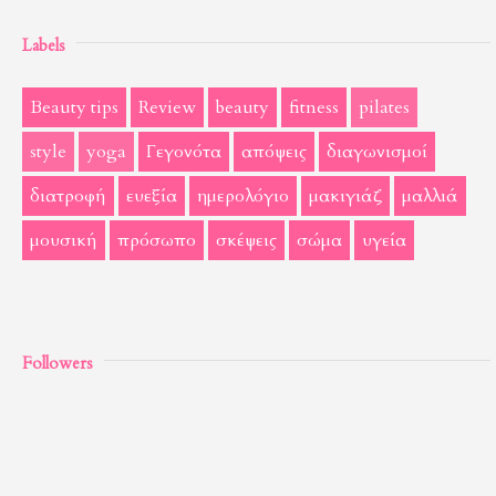
Labels
Beauty tips
Review
beauty
fitness
pilates
style
yoga
Γεγονότα
απόψεις
διαγωνισμοί
διατροφή
ευεξία
ημερολόγιο
μακιγιάζ
μαλλιά
μουσική
πρόσωπο
σκέψεις
σώμα
υγεία
Followers