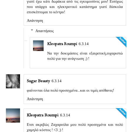
γιατί έχω κάτι δωράκια από τις εγκυμοσύνες μου! Ευτύχως
που υπάρχει και ηλεκτρονικό κατάστημα γιατί δύσκολα
επισκέπτομαι το κέντρο!
Απάντηση
Απαντήσεις
Kleopatra Roumpi
6.3.14
Να την δοκιμάσεις είναι εξαιρετική,ευχαριστώ
πολύ για την ανάγνωση ;) !
Sugar Beauty
6.3.14
φαίνονται όλα πολύ προσεγμένα...και οι τιμές απίθανες!
Απάντηση
Kleopatra Roumpi
6.3.14
Ετσι ακριβώς Ζαχαρούλα μου πολύ προσεγμένα και πολύ
χαμηλό κόστος ! <3 ;) !