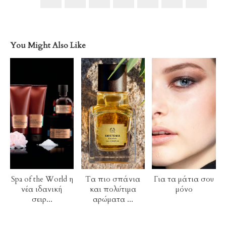
You Might Also Like
Spa of the World η
Τα πιο σπάνια
Για τα μάτια σου
νέα ιδανική
και πολύτιμα
μόνο
σειρ...
αρώματα ...