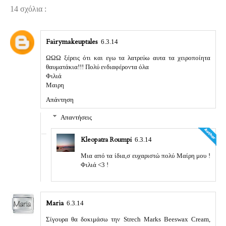
14 σχόλια :
Fairymakeuptales
6.3.14
ΩΩΩ ξέρεις ότι και εγω τα λατρεύω αυτα τα χειροποίητα
θαυματάκια!!! Πολύ ενδιαφέροντα όλα
Φιλιά
Μαιρη
Απάντηση
Απαντήσεις
Kleopatra Roumpi
6.3.14
Μια από τα ίδια,σ ευχαριστώ πολύ Μαίρη μου !
Φιλιά <3 !
Maria
6.3.14
Σίγουρα θα δοκιμάσω την Strech Marks Beeswax Cream,