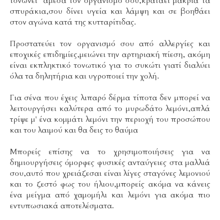
τονώνει άμεσα τον οργανισμό σου,κρατάει μακριά τα
σπυράκια,σου δίνει υγεία και λάμψη και σε βοηθάει
στον αγώνα κατά της κυτταρίτιδας.
Προστατεύει τον οργανισμό σου από αλλεργίες και
εποχικές επιδημίες,μειώνει την αρτηριακή πίεση, ακόμη
είναι εκπληκτικό τονωτικό για το συκώτι γιατί διαλύει
όλα τα δηλητήρια και υγροποιεί την χολή.
Για σένα που έχεις λιπαρό δέρμα τίποτα δεν μπορεί να
λειτουργήσει καλύτερα από το μυρωδάτο λεμόνι,απλά
τρίψε μ' ένα κομμάτι λεμόνι την περιοχή του προσώπου
και του λαιμού και θα δεις το θαύμα
Μπορείς επίσης να το χρησιμοποιήσεις για να
δημιουργήσεις όμορφες φυσικές ανταύγειες στα μαλλιά
σου,αυτό που χρειάζεσαι είναι λίγες σταγόνες λεμονιού
και το ζεστό φως του ήλιου,μπορείς ακόμα να κάνεις
ένα μείγμα από χαμομήλι και λεμόνι για ακόμα πιο
εντυπωσιακά αποτελέσματα.