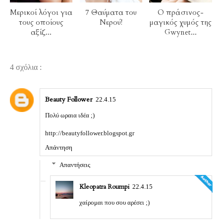
Μερικοί λόγοι για
7 Θαύματα του
Ο πράσινος-
τους οποίους
Νερού!
μαγικός χυμός της
αξίζ...
Gwynet...
4 σχόλια :
Beauty Follower
22.4.15
Πολύ ωραια ιδέα ;)
http://beautyfollower.blogspot.gr
Απάντηση
Απαντήσεις
Kleopatra Roumpi
22.4.15
χαίρομαι που σου αρέσει ;)