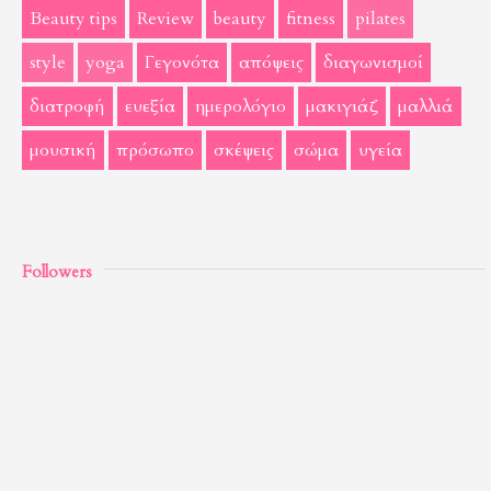
Beauty tips
Review
beauty
fitness
pilates
style
yoga
Γεγονότα
απόψεις
διαγωνισμοί
διατροφή
ευεξία
ημερολόγιο
μακιγιάζ
μαλλιά
μουσική
πρόσωπο
σκέψεις
σώμα
υγεία
Followers