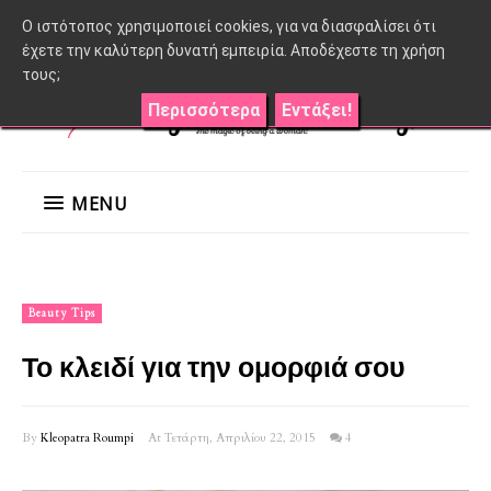
O ιστότοπος χρησιμοποιεί cookies, για να διασφαλίσει ότι
έχετε την καλύτερη δυνατή εμπειρία. Αποδέχεστε τη χρήση
τους;
Περισσότερα
Εντάξει!
MENU
Beauty Tips
Το κλειδί για την ομορφιά σου
By
Kleopatra Roumpi
At Τετάρτη, Απριλίου 22, 2015
4