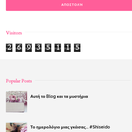
Visitors
2
6
9
3
5
1
1
5
Popular Posts
Αυτή το Blog και τα μυστήρια
Το ημερολόγιο μιας γκέισας... #Shiseido