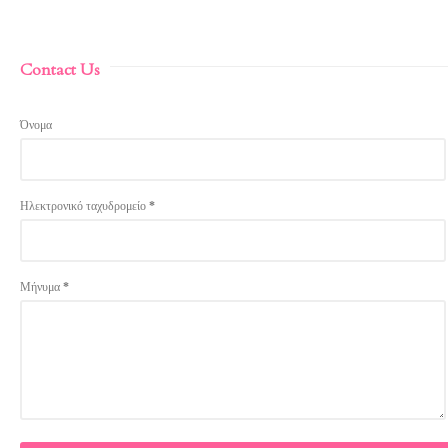
Contact Us
Όνομα
Ηλεκτρονικό ταχυδρομείο
*
Μήνυμα
*