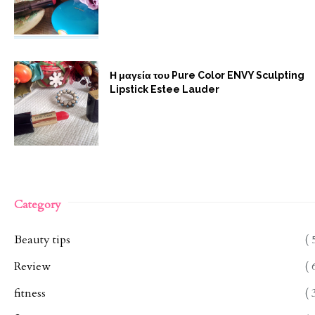
Η μαγεία του Pure Color ENVY Sculpting
Lipstick Estee Lauder
Category
Beauty tips
( 
Review
( 
fitness
( 