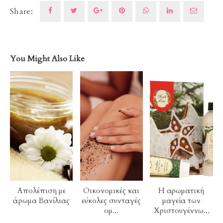
Share:
You Might Also Like
Απολέπιση με
Οικονομικές και
Η αρωματική
άρωμα Βανίλιας
εύκολες συνταγές
μαγεία των
ομ...
Χριστουγέννω...