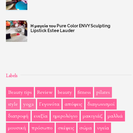
Η μαγεία του Pure Color ENVY Sculpting
Lipstick Estee Lauder
Labels
Beauty tips
Review
beauty
fitness
pilates
style
yoga
Γεγονότα
απόψεις
διαγωνισμοί
διατροφή
ευεξία
ημερολόγιο
μακιγιάζ
μαλλιά
μουσική
πρόσωπο
σκέψεις
σώμα
υγεία