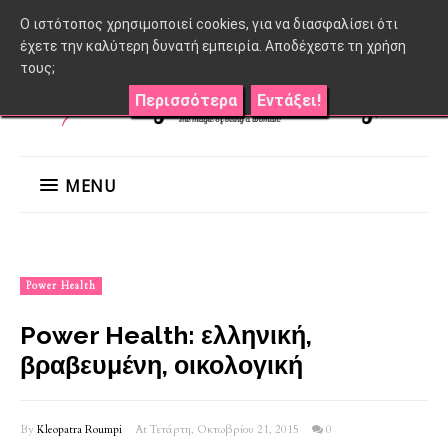
O ιστότοπος χρησιμοποιεί cookies, για να διασφαλίσει ότι
έχετε την καλύτερη δυνατή εμπειρία. Αποδέχεστε τη χρήση
τους;
Περισσότερα
Εντάξει!
MENU
Power Health
Power Health: ελληνική,
βραβευμένη, οικολογική
By
Kleopatra Roumpi
At Τετάρτη, Οκτωβρίου 21, 2015
0