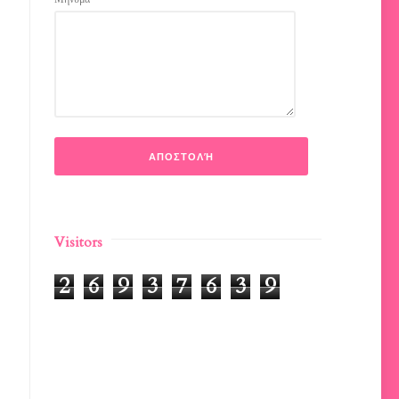
Visitors
2
6
9
3
7
6
3
9