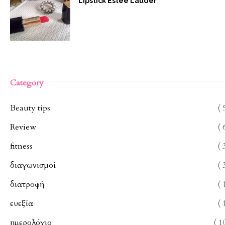
Lipstick Estee Lauder
Category
Beauty tips
( 
Review
( 
fitness
( 
διαγωνισμοί
( 
διατροφή
( 
ευεξία
( 
ημερολόγιο
( 1