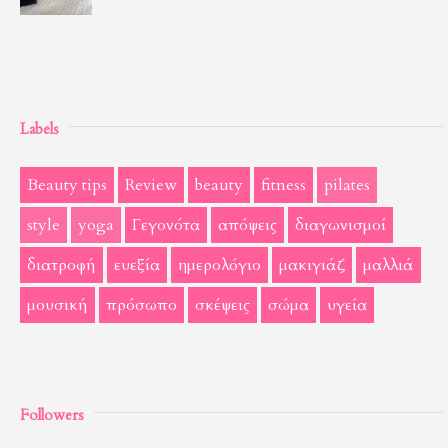
Labels
Beauty tips
Review
beauty
fitness
pilates
style
yoga
Γεγονότα
απόψεις
διαγωνισμοί
διατροφή
ευεξία
ημερολόγιο
μακιγιάζ
μαλλιά
μουσική
πρόσωπο
σκέψεις
σώμα
υγεία
Followers