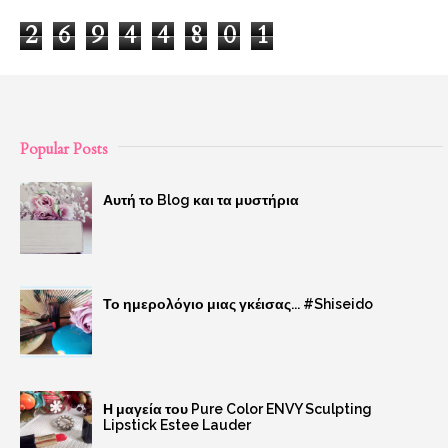
2
6
9
4
4
8
0
1
Popular Posts
Αυτή το Blog και τα μυστήρια
Το ημερολόγιο μιας γκέισας... #Shiseido
Η μαγεία του Pure Color ENVY Sculpting
Lipstick Estee Lauder