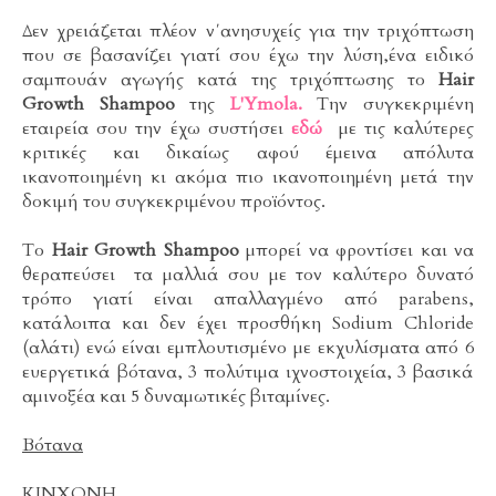
Δεν χρειάζεται πλέον ν΄ανησυχείς για την τριχόπτωση
που σε βασανίζει γιατί σου έχω την λύση,ένα ειδικό
σαμπουάν αγωγής κατά της τριχόπτωσης το
Hair
Growth Shampoo
της
L'Ymola.
Την συγκεκριμένη
εταιρεία σου την έχω συστήσει
εδώ
με τις καλύτερες
κριτικές και δικαίως αφού έμεινα απόλυτα
ικανοποιημένη κι ακόμα πιο ικανοποιημένη μετά την
δοκιμή του συγκεκριμένου προϊόντος.
Το
Hair Growth Shampoo
μπορεί να φροντίσει και να
θεραπεύσει τα μαλλιά σου με τον καλύτερο δυνατό
τρόπο γιατί είναι απαλλαγμένο από parabens,
κατάλοιπα και δεν έχει προσθήκη Sodium Chloride
(αλάτι) ενώ είναι εμπλουτισμένο με εκχυλίσματα από 6
ευεργετικά βότανα, 3 πολύτιμα ιχνοστοιχεία, 3 βασικά
αμινοξέα και 5 δυναμωτικές βιταμίνες.
Βότανα
ΚΙΝΧΟΝΗ