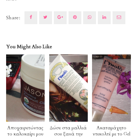
Share:
You Might Also Like
Αποχαιρετώντας
Δώσε στα μαλλιά
Ακαταμάχητο
το καλοκαίρι μου
σου ξανά την
ντεκολτέ με το Gel