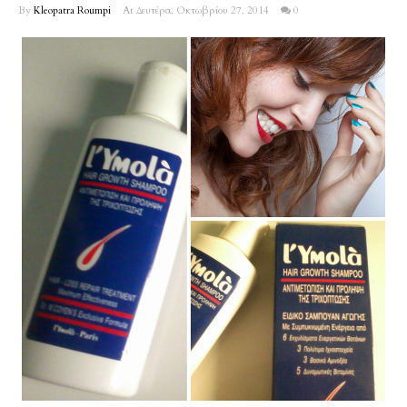
By
Kleopatra Roumpi
At Δευτέρα, Οκτωβρίου 27, 2014
0