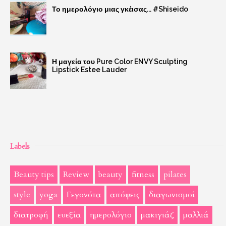
Το ημερολόγιο μιας γκέισας... #Shiseido
Η μαγεία του Pure Color ENVY Sculpting
Lipstick Estee Lauder
Labels
Beauty tips
Review
beauty
fitness
pilates
style
yoga
Γεγονότα
απόψεις
διαγωνισμοί
διατροφή
ευεξία
ημερολόγιο
μακιγιάζ
μαλλιά