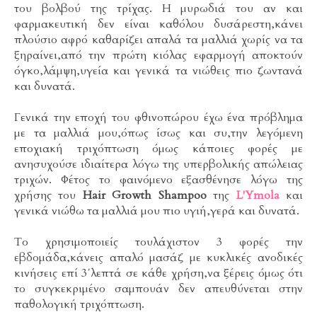
του βολβού της τρίχας. Η μυρωδιά του αν και
φαρμακευτική δεν είναι καθόλου δυσάρεστη,κάνει
πλούσιο αφρό καθαρίζει απαλά τα μαλλιά χωρίς να τα
ξηραίνει,από την πρώτη κιόλας εφαρμογή αποκτούν
όγκο,λάμψη,υγεία και γενικά τα νιώθεις πιο ζωντανά
και δυνατά.
Γενικά την εποχή του φθινοπώρου έχω ένα πρόβλημα
με τα μαλλιά μου,όπως ίσως και συ,την λεγόμενη
εποχιακή τριχόπτωση όμως κάποιες φορές με
ανησυχούσε ιδιαίτερα λόγω της υπερβολικής απώλειας
τριχών. Φέτος το φαινόμενο εξασθένησε λόγω της
χρήσης του
Hair Growth Shampoo
της
L'Ymola
και
γενικά νιώθω τα μαλλιά μου πιο υγιή,γερά και δυνατά.
Το χρησιμοποιείς τουλάχιστον 3 φορές την
εβδομάδα,κάνεις απαλό μασάζ με κυκλικές ανοδικές
κινήσεις επί 3΄λεπτά σε κάθε χρήση,να ξέρεις όμως ότι
το συγκεκριμένο σαμπουάν δεν απευθύνεται στην
παθολογική τριχόπτωση.