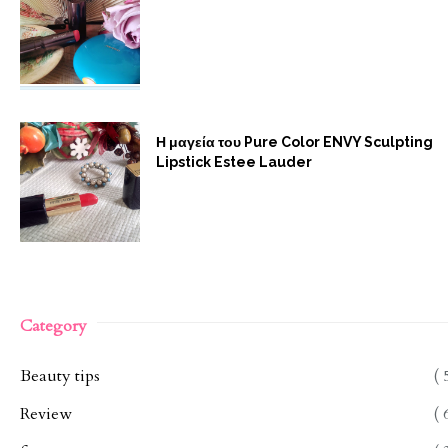
Η μαγεία του Pure Color ENVY Sculpting
Lipstick Estee Lauder
Category
Beauty tips
( 
Review
( 