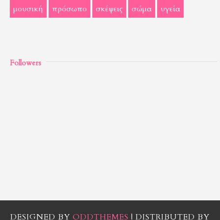
μουσική
πρόσωπο
σκέψεις
σώμα
υγεία
Followers
DESIGNED BY
ODDTHEMES
| DISTRIBUTED BY