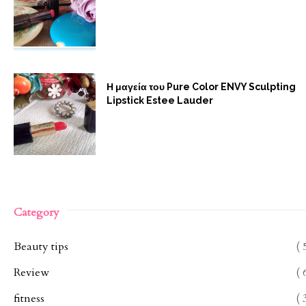
Η μαγεία του Pure Color ENVY Sculpting
Lipstick Estee Lauder
Category
Beauty tips
( 
Review
( 
fitness
( 