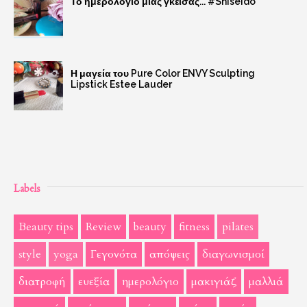
Το ημερολόγιο μιας γκέισας... #Shiseido
Η μαγεία του Pure Color ENVY Sculpting
Lipstick Estee Lauder
Labels
Beauty tips
Review
beauty
fitness
pilates
style
yoga
Γεγονότα
απόψεις
διαγωνισμοί
διατροφή
ευεξία
ημερολόγιο
μακιγιάζ
μαλλιά