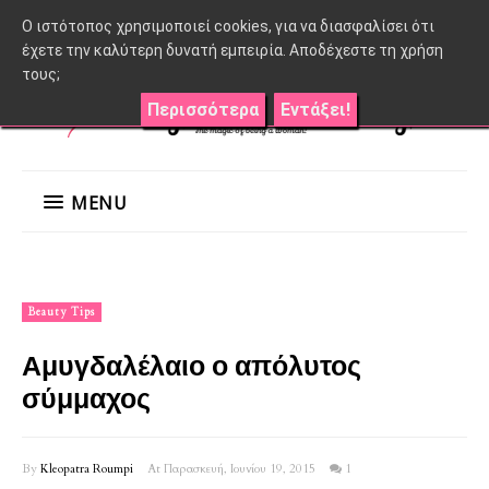
O ιστότοπος χρησιμοποιεί cookies, για να διασφαλίσει ότι
έχετε την καλύτερη δυνατή εμπειρία. Αποδέχεστε τη χρήση
τους;
Περισσότερα
Εντάξει!
MENU
Beauty Tips
Αμυγδαλέλαιο ο απόλυτος
σύμμαχος
By
Kleopatra Roumpi
At Παρασκευή, Ιουνίου 19, 2015
1