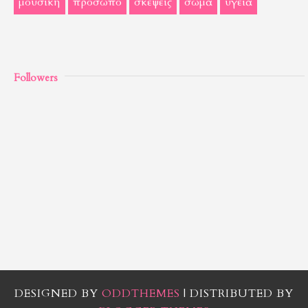
μουσική
πρόσωπο
σκέψεις
σώμα
υγεία
Followers
DESIGNED BY
ODDTHEMES
| DISTRIBUTED BY