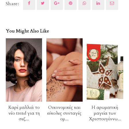
Share:
You Might Also Like
Καρέ μαλλιά το
Οικονομικές και
Η αρωματική
νέο trend για τη
εύκολες συνταγές
μαγεία των
σεζ...
ομ...
Χριστουγέννω...