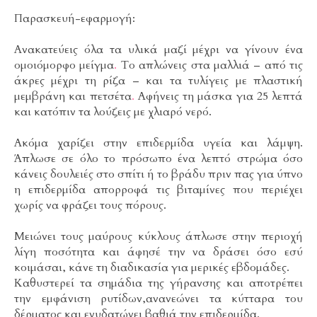
Παρασκευή-εφαρμογή:
Ανακατεύεις όλα τα υλικά μαζί μέχρι να γίνουν ένα
ομοιόμορφο μείγμα
.
Το απλώνεις στα μαλλιά – από τις
άκρες μέχρι τη ρίζα – και τα τυλίγεις με πλαστική
μεμβράνη και πετσέτα
.
Αφήνεις τη μάσκα για 25 λεπτά
και κατόπιν τα λούζεις με χλιαρό νερό.
Ακόμα χαρίζει στην επιδερμίδα υγεία και λάμψη.
Άπλωσε σε όλο το πρόσωπο ένα λεπτό στρώμα όσο
κάνεις δουλειές στο σπίτι ή το βράδυ πριν πας για ύπνο
η επιδερμίδα απορροφά τις βιταμίνες που περιέχει
χωρίς να φράζει τους πόρους.
Μειώνει τους μαύρους κύκλους άπλωσε στην περιοχή
λίγη ποσότητα και άφησέ την να δράσει όσο εσύ
κοιμάσαι, κάνε τη διαδικασία για μερικές εβδομάδες.
Καθυστερεί τα σημάδια της γήρανσης και αποτρέπει
την εμφάνιση ρυτίδων,ανανεώνει τα κύτταρα του
δέρματος και ενυδατώνει βαθιά την επιδερμίδα.